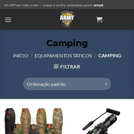
Skip
6% OFF em todo o site —
clique e confira condições
cupom:
army6
to
content
Camping
INÍCIO
/
EQUIPAMENTOS TÁTICOS
/
CAMPING
FILTRAR