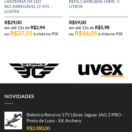
LANTERNA DE LED
REFIL CAMELBAK USMC 3
RECARREGÁVEL LT-415 –
LITROS
LUATEK
R$
29,00
R$
59,00
R$
2,94
R$
5,98
em até 12x de
em até 12x de
R$
27,55
R$
56,05
ou
à vista no PIX
ou
à vista no PIX
NOVIDADES
Balestra Recurva 175 Libras Jaguar JAG 2 PRO -
Preto de Luxo - EK Archery
R$
2.080,00