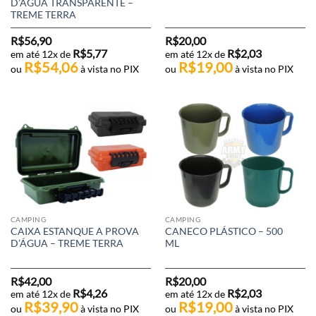
D’ÁGUA TRANSPARENTE –
TREME TERRA
R$
56,90
R$
20,00
R$
5,77
R$
2,03
em até 12x de
em até 12x de
R$
54,06
R$
19,00
ou
à vista no PIX
ou
à vista no PIX
CAMPING
CAMPING
CAIXA ESTANQUE A PROVA
CANECO PLÁSTICO – 500
D’ÁGUA – TREME TERRA
ML
R$
42,00
R$
20,00
R$
4,26
R$
2,03
em até 12x de
em até 12x de
R$
39,90
R$
19,00
ou
à vista no PIX
ou
à vista no PIX