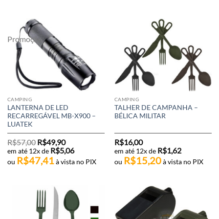
Promoção
CAMPING
CAMPING
LANTERNA DE LED
TALHER DE CAMPANHA –
RECARREGÁVEL MB-X900 –
BÉLICA MILITAR
LUATEK
O
O
R$
57,00
R$
49,90
R$
16,00
preço
preço
R$
5,06
R$
1,62
em até 12x de
em até 12x de
original
atual
R$
47,41
R$
15,20
era:
é:
ou
à vista no PIX
ou
à vista no PIX
R$57,00.
R$49,90.