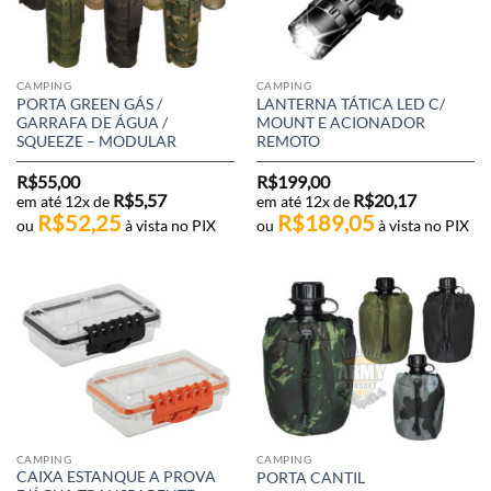
CAMPING
CAMPING
PORTA GREEN GÁS /
LANTERNA TÁTICA LED C/
GARRAFA DE ÁGUA /
MOUNT E ACIONADOR
SQUEEZE – MODULAR
REMOTO
R$
55,00
R$
199,00
R$
5,57
R$
20,17
em até 12x de
em até 12x de
R$
52,25
R$
189,05
ou
à vista no PIX
ou
à vista no PIX
CAMPING
CAMPING
CAIXA ESTANQUE A PROVA
PORTA CANTIL