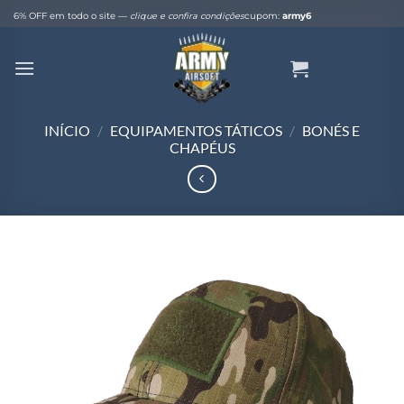
Skip
6% OFF em todo o site —
clique e confira condições
cupom:
army6
to
content
INÍCIO
/
EQUIPAMENTOS TÁTICOS
/
BONÉS E
CHAPÉUS