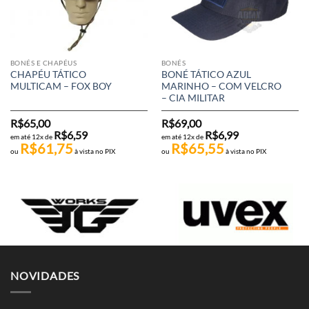
BONÉS E CHAPÉUS
BONÉS
CHAPÉU TÁTICO
BONÉ TÁTICO AZUL
MULTICAM – FOX BOY
MARINHO – COM VELCRO
– CIA MILITAR
R$
65,00
R$
69,00
R$
6,59
R$
6,99
em até 12x de
em até 12x de
R$
61,75
R$
65,55
ou
à vista no PIX
ou
à vista no PIX
NOVIDADES