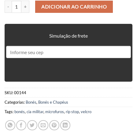
BONÉ TÁTICO MULTICAM - COM VELCRO - CIA MILITAR quantidad
ADICIONAR AO CARRINHO
Simulação de frete
SKU:
00144
Categorias:
Bonés
,
Bonés e Chapéus
Tags:
bonés
,
cia militar
,
microfuros
,
rip stop
,
velcro