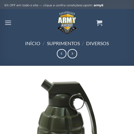
Skip
6% OFF em todo o site —
clique e confira condições
cupom:
army6
to
content
INÍCIO
/
SUPRIMENTOS
/
DIVERSOS