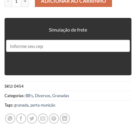
ADICIONAR AO CARRINHO
Simulação de frete
SKU:
0454
Categorias:
BB's
,
Diversos
,
Granadas
Tags:
granada
,
porta munição