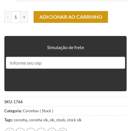
CORONHA (STOCK) SLK PARA M4 E M16 quantidade
ADICIONAR AO CARRINHO
Simulação de frete
SKU:
1766
Categoria:
Coronhas ( Stock )
Tags:
coronha
,
coronha slk
,
slk
,
stock
,
stock slk