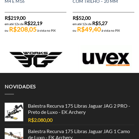
M4 E M16
COM TRILHO – 20 MM
R$
219,00
R$
52,00
R$
22,19
R$
5,27
em até 12x de
em até 12x de
R$
208,05
R$
49,40
ou
à vista no PIX
ou
à vista no PIX
NOVIDADES
Balestra Recurva 175 Libras Jaguar JAG 2 PRO -
Preto de Luxo - EK Archery
R$
2.080,00
Balestra Recurva 175 Libras Jaguar JAG 1 Camo
de Luxo - EK Archery