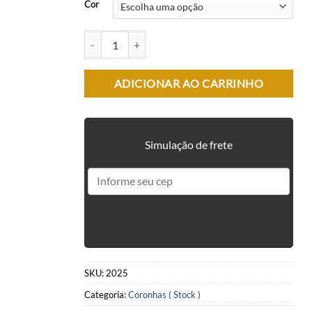
Cor
CORONHA (STOCK) MFT - M4 E M16 quantidade
ADICIONAR AO CARRINHO
Simulação de frete
SKU:
2025
Categoria:
Coronhas ( Stock )