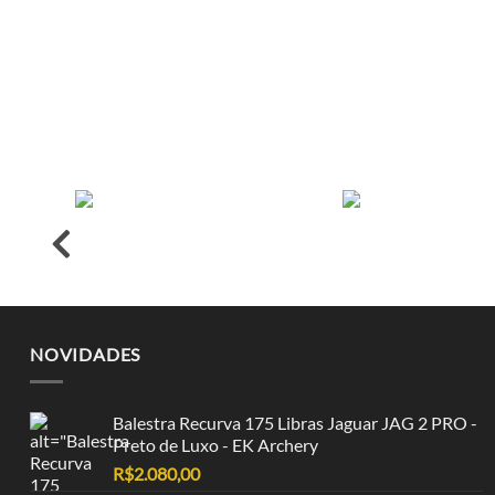
NOVIDADES
Balestra Recurva 175 Libras Jaguar JAG 2 PRO -
Preto de Luxo - EK Archery
R$
2.080,00