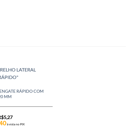
ENGATE RÁPIDO COM
20 MM
R$
5,27
40
à vista no PIX
ZARELHOS
ZARELHO ENGATE RÁPIDO COM