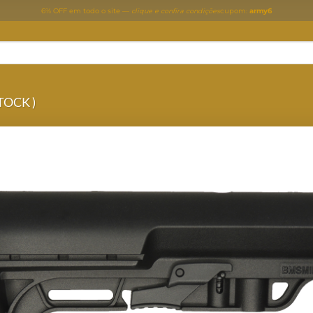
6% OFF em todo o site —
clique e confira condições
cupom:
army6
TOCK )