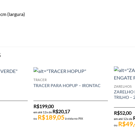
 cm (largura)
S
TRACER
TRACER PARA HOPUP – IRONTAC
ZARELHOS
ZARELHO 
TRILHO – 
R$
199,00
R$
20,17
R$
52,00
em até 12x de
R$
189,05
ou
à vista no PIX
em até 12x de
R$
49,
ou