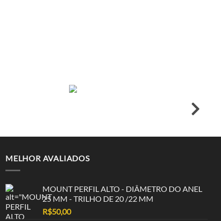
TRILHO – 20 MM
R$
55,00
R$
5,57
em até 12x de
R$
52,25
ou
à vista no PIX
MELHOR AVALIADOS
MOUNT PERFIL ALTO - DIÂMETRO DO ANEL
25 MM - TRILHO DE 20 /22 MM
R$
50,00