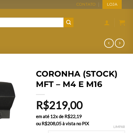
CONTATO
LOJA
CORONHA (STOCK)
MFT – M4 E M16
R$
219,00
R$
22,19
em até 12x de
R$
208,05
ou
à vista no PIX
LIMPAR