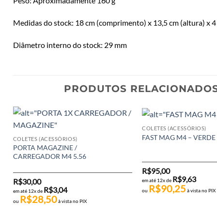
Peso: Aproximadamente 160 g
Medidas do stock: 18 cm (comprimento) x 13,5 cm (altura) x 4
Diâmetro interno do stock: 29 mm
PRODUTOS RELACIONADO
COLETES (ACESSÓRIOS)
FAST MAG M4 – VERDE
COLETES (ACESSÓRIOS)
PORTA MAGAZINE /
CARREGADOR M4 5.56
R$
95,00
R$
9,63
R$
30,00
em até 12x de
R$
90,25
R$
3,04
ou
à vista no PIX
em até 12x de
R$
28,50
ou
à vista no PIX