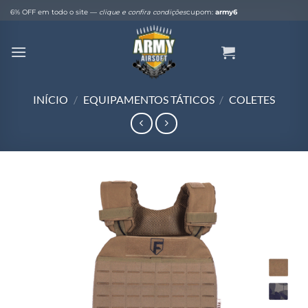
Skip
6% OFF em todo o site —
clique e confira condições
cupom:
army6
to
content
INÍCIO
/
EQUIPAMENTOS TÁTICOS
/
COLETES