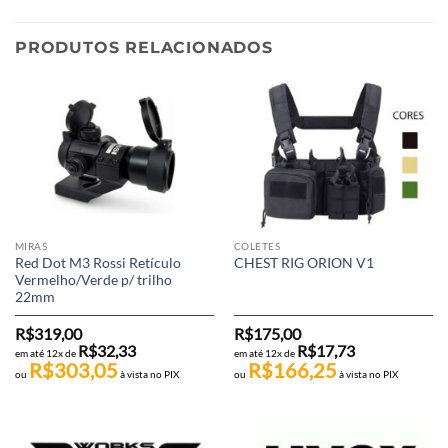
PRODUTOS RELACIONADOS
MIRAS
COLETES
Red Dot M3 Rossi Retículo
CHEST RIG ORION V1
Vermelho/Verde p/ trilho
22mm
R$
319,00
R$
175,00
R$
32,33
R$
17,73
em até 12x de
em até 12x de
R$
303,05
R$
166,25
ou
à vista no PIX
ou
à vista no PIX