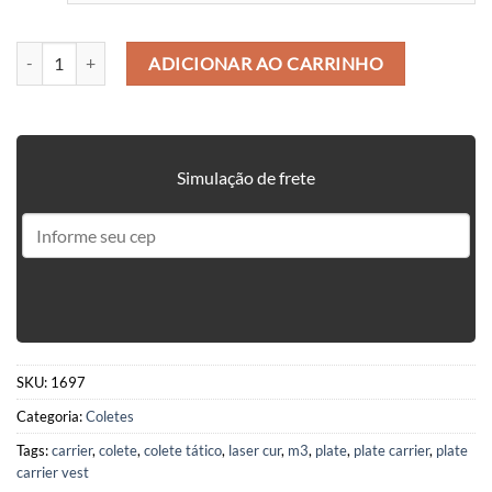
COLETE MODULAR PLATE CARRIER VEST M3 - FEDERATY quantida
ADICIONAR AO CARRINHO
Simulação de frete
SKU:
1697
Categoria:
Coletes
Tags:
carrier
,
colete
,
colete tático
,
laser cur
,
m3
,
plate
,
plate carrier
,
plate
carrier vest