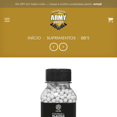
Skip
6% OFF em todo o site —
clique e confira condições
cupom:
army6
to
content
INÍCIO
/
SUPRIMENTOS
/
BB'S