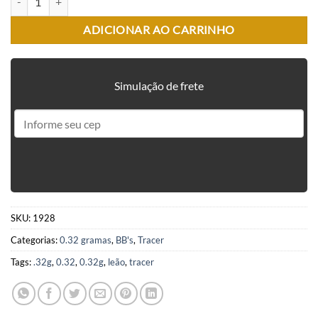
ADICIONAR AO CARRINHO
Simulação de frete
SKU:
1928
Categorias:
0.32 gramas
,
BB's
,
Tracer
Tags:
.32g
,
0.32
,
0.32g
,
leão
,
tracer