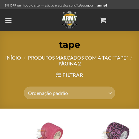
Skip
6% OFF em todo o site —
clique e confira condições
cupom:
army6
to
content
tape
INÍCIO
/
PRODUTOS MARCADOS COM A TAG “TAPE”
/
PÁGINA 2
FILTRAR