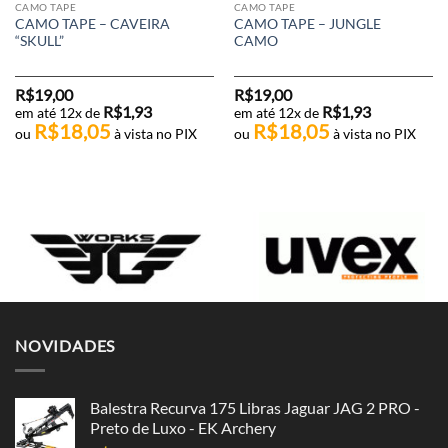
CAMO TAPE
CAMO TAPE
CAMO TAPE – CAVEIRA
CAMO TAPE – JUNGLE
“SKULL”
CAMO
R$
19,00
R$
19,00
R$
1,93
R$
1,93
em até 12x de
em até 12x de
R$
18,05
R$
18,05
ou
à vista no PIX
ou
à vista no PIX
NOVIDADES
Balestra Recurva 175 Libras Jaguar JAG 2 PRO -
Preto de Luxo - EK Archery