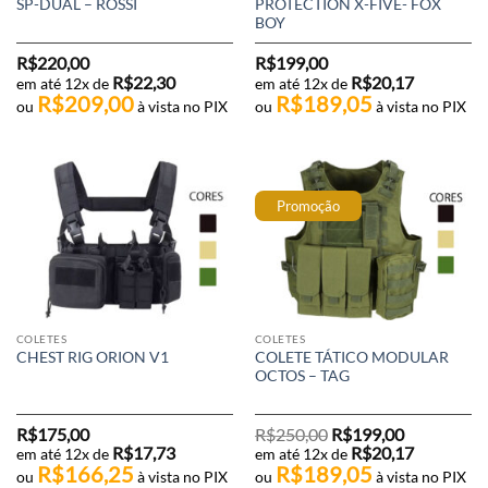
SP-DUAL – ROSSI
PROTECTION X-FIVE- FOX
BOY
R$
220,00
R$
199,00
R$
22,30
R$
20,17
em até 12x de
em até 12x de
R$
209,00
R$
189,05
ou
à vista no PIX
ou
à vista no PIX
Promoção
COLETES
COLETES
COLETE TÁTICO MODULAR
CHEST RIG ORION V1
OCTOS – TAG
O
O
R$
175,00
R$
250,00
R$
199,00
preço
preço
R$
17,73
R$
20,17
em até 12x de
em até 12x de
original
atual
R$
166,25
R$
189,05
era:
é:
ou
à vista no PIX
ou
à vista no PIX
R$250,00.
R$199,00.