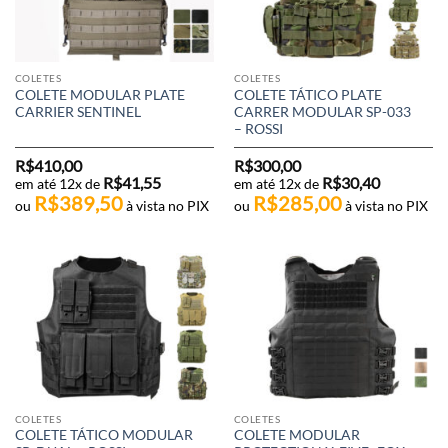
COLETES
COLETES
COLETE MODULAR PLATE
COLETE TÁTICO PLATE
CARRIER SENTINEL
CARRER MODULAR SP-033
– ROSSI
R$
410,00
R$
300,00
R$
41,55
R$
30,40
em até 12x de
em até 12x de
R$
389,50
R$
285,00
ou
à vista no PIX
ou
à vista no PIX
COLETES
COLETES
COLETE TÁTICO MODULAR
COLETE MODULAR