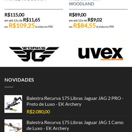
WOODLAND
R$
115,00
R$
89,00
R$
11,65
R$
9,02
em até 12x de
em até 12x de
R$
109,25
R$
84,55
ou
à vista no PIX
ou
à vista no PIX
NOVIDADES
Balestra Recurva 175 Libras Jaguar JAG 2 PRO -
Preto de Luxo - EK Archery
R$
2.080,00
Balestra Recurva 175 Libras Jaguar JAG 1 Camo
de Luxo - EK Archery