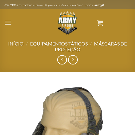
Skip
6% OFF em todo o site —
clique e confira condições
cupom:
army6
to
content
INÍCIO
/
EQUIPAMENTOS TÁTICOS
/
MÁSCARAS DE
PROTEÇÃO