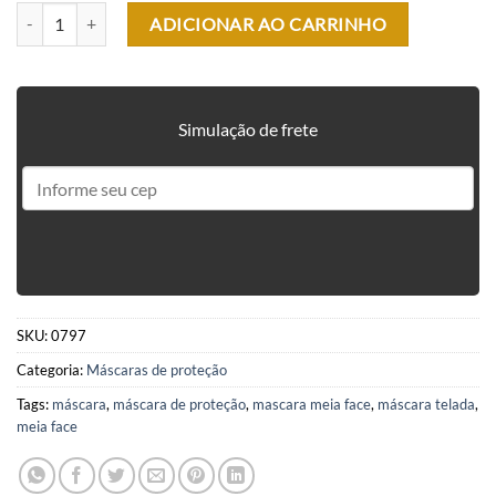
MÁSCARA TELADA MEIA FACE CONFORT - CINZA quantidade
ADICIONAR AO CARRINHO
Simulação de frete
SKU:
0797
Categoria:
Máscaras de proteção
Tags:
máscara
,
máscara de proteção
,
mascara meia face
,
máscara telada
,
meia face