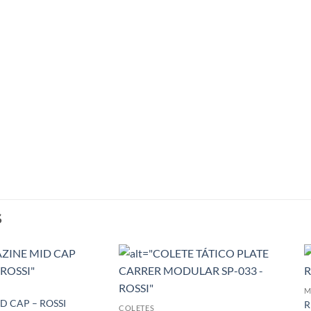
S
M
D CAP – ROSSI
R
COLETES