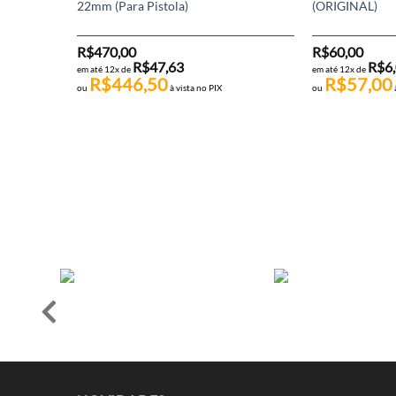
22mm (Para Pistola)
(ORIGINAL)
R$
470,00
R$
60,00
R$
47,63
R$
6
em até 12x de
em até 12x de
R$
446,50
R$
57,00
ou
à vista no PIX
ou