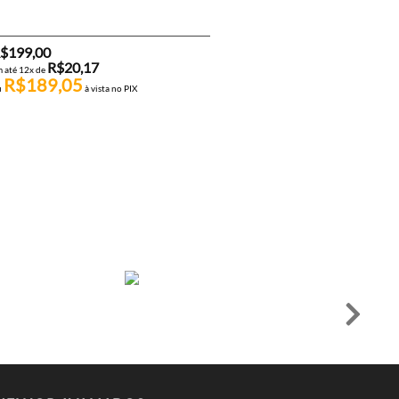
$
199,00
R$
20,17
 até 12x de
R$
189,05
u
à vista no PIX
COLETES
COLETE TÁTICO MODULAR S
DUAL – ROSSI
R$
220,00
R$
22,30
em até 12x de
R$
209,00
ou
à vista no PIX