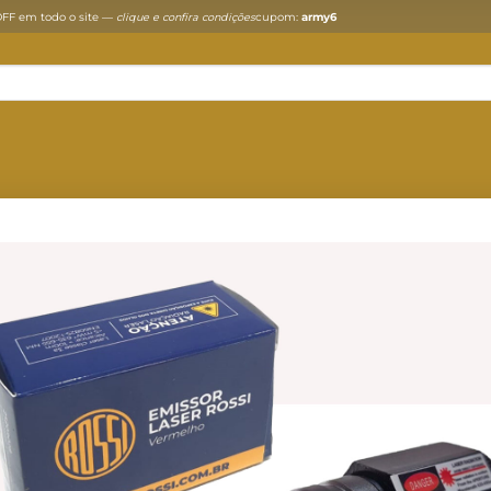
FF em todo o site —
clique e confira condições
cupom:
army6