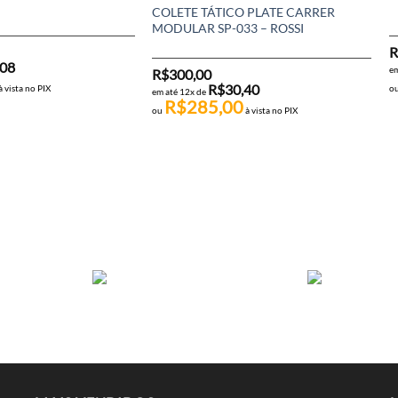
COLETE TÁTICO PLATE CARRER
MODULAR SP-033 – ROSSI
R
,08
em
R$
300,00
R$
30,40
à vista no PIX
o
em até 12x de
R$
285,00
ou
à vista no PIX