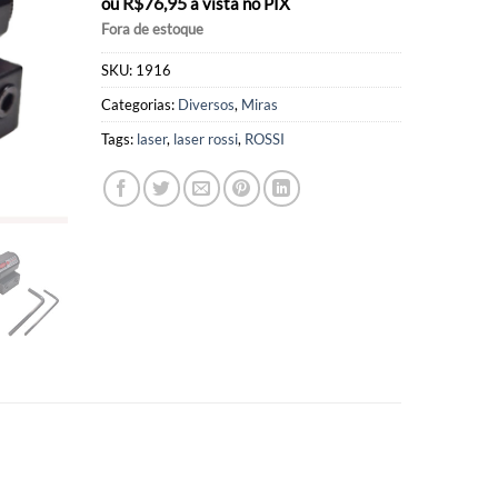
R$
76,95
ou
à vista no PIX
Fora de estoque
SKU:
1916
Categorias:
Diversos
,
Miras
Tags:
laser
,
laser rossi
,
ROSSI