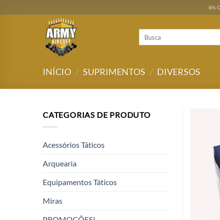
Skip
6% O
to
content
Pesquisar
por:
INÍCIO
/
SUPRIMENTOS
/
DIVERSOS
CATEGORIAS DE PRODUTO
Acessórios Táticos
Arquearia
Equipamentos Táticos
Miras
PROMOÇÕES!