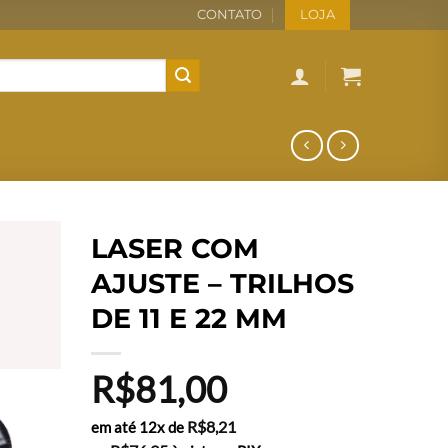
CONTATO
LOJA
LASER COM
AJUSTE – TRILHOS
DE 11 E 22 MM
R$
81,00
R$
8,21
em até 12x de