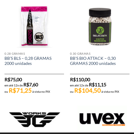
0.28 GRAMAS
0.30 GRAMAS
BB’S BLS – 0,28 GRAMAS
BB’S BIO ATTACK – 0,30
2000 unidades
GRAMAS 2000 unidades
R$
75,00
R$
110,00
R$
7,60
R$
11,15
em até 12x de
em até 12x de
R$
71,25
R$
104,50
ou
à vista no PIX
ou
à vista no PIX