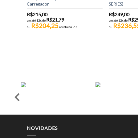
Carregador
SERIES)
R$
215,00
R$
249,00
R$
21,79
R$
2
em até 12x de
em até 12x de
R$
204,25
R$
236,5
ou
à vista no PIX
ou
NOVIDADES