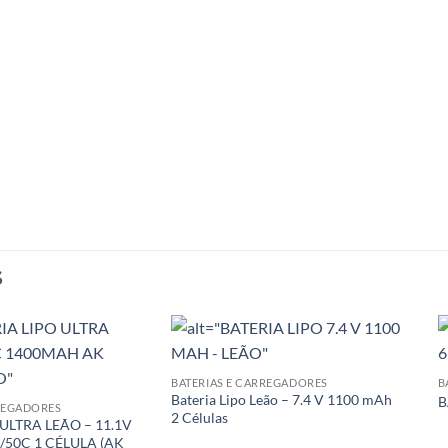
S
BATERIAS E CARREGADORES
B
Bateria Lipo Leão – 7.4 V 1100 mAh
B
RREGADORES
2 Células
 ULTRA LEÃO – 11.1V
50C 1 CÉLULA (AK