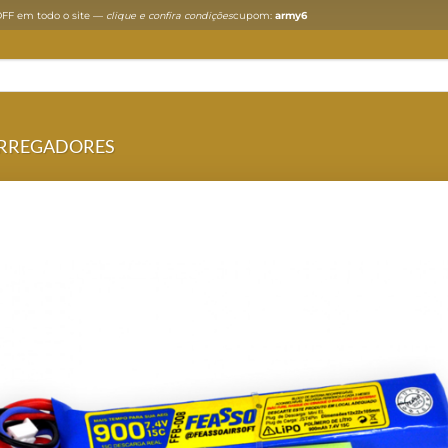
FF em todo o site —
clique e confira condições
cupom:
army6
ARREGADORES