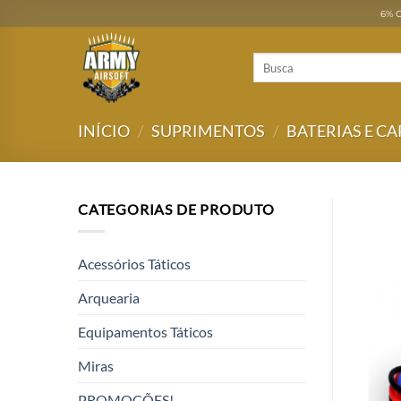
Skip
6% O
to
content
Pesquisar
por:
INÍCIO
/
SUPRIMENTOS
/
BATERIAS E C
CATEGORIAS DE PRODUTO
Acessórios Táticos
Arquearia
Equipamentos Táticos
Miras
PROMOÇÕES!