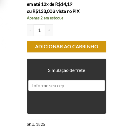
R$
14,19
em até 12x de
R$
133,00
ou
à vista no PIX
Apenas 2 em estoque
BATERIA LIPO FEASSO - 7.4V 15C 900 MAH 1 CÉLULA F
ADICIONAR AO CARRINHO
Simulação de frete
SKU:
1825