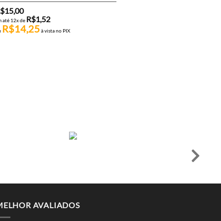
$
15,00
R$
1,52
 até 12x de
R$
14,25
u
à vista no PIX
BATERIAS E CARREGADORES
BATERIA LIPO FEASSO – 11.1
900 MAH 1 CÉLULA FFB-005T
(PLUG T)
R$
189,00
R$
19,15
em até 12x de
R$
179,55
ou
à vista no PIX
MELHOR AVALIADOS