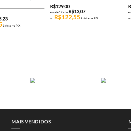
R$
129,00
R
R$
13,07
em até 12x de
em
R$
122,55
5,23
ou
à vista no PIX
o
5
à vista no PIX
MAIS VENDIDOS