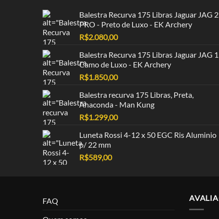
Balestra Recurva 175 Libras Jaguar JAG 2
PRO - Preto de Luxo - EK Archery
R$
2.080,00
Balestra Recurva 175 Libras Jaguar JAG 1
Camo de Luxo - EK Archery
R$
1.850,00
Balestra recurva 175 Libras, Preta,
Anaconda - Man Kung
R$
1.299,00
Luneta Rossi 4-12 x 50 EGC Ris Aluminio
p/ 22 mm
R$
589,00
AVALI
FAQ