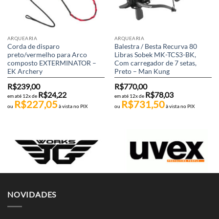
ARQUEARIA
ARQUEARIA
Corda de disparo
Balestra / Besta Recurva 80
preto/vermelho para Arco
Libras Sobek MK-TCS3-BK,
composto EXTERMINATOR –
Com carregador de 7 setas,
EK Archery
Preto – Man Kung
R$
239,00
R$
770,00
R$
24,22
R$
78,03
em até 12x de
em até 12x de
R$
227,05
R$
731,50
ou
à vista no PIX
ou
à vista no PIX
NOVIDADES