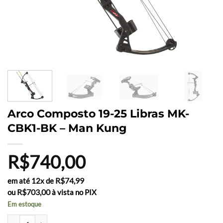
Arco Composto 19-25 Libras MK-
CBK1-BK – Man Kung
R$
740,00
R$
74,99
em até 12x de
R$
703,00
ou
à vista no PIX
Em estoque
Arco Composto 19-25 Libras MK-CBK1-BK - Man Kung quantidade