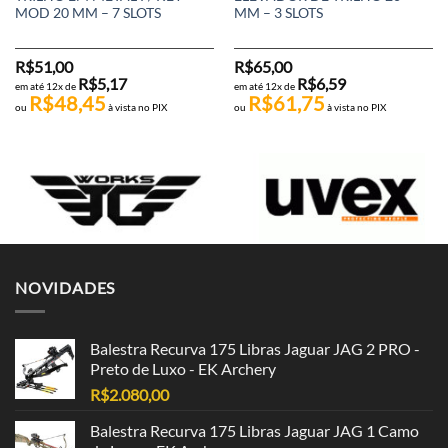
MOD 20 MM – 7 SLOTS
MM – 3 SLOTS
R$
51,00
R$
65,00
R$
5,17
R$
6,59
em até 12x de
em até 12x de
R$
48,45
R$
61,75
ou
à vista no PIX
ou
à vista no PIX
NOVIDADES
Balestra Recurva 175 Libras Jaguar JAG 2 PRO -
Preto de Luxo - EK Archery
R$
2.080,00
Balestra Recurva 175 Libras Jaguar JAG 1 Camo