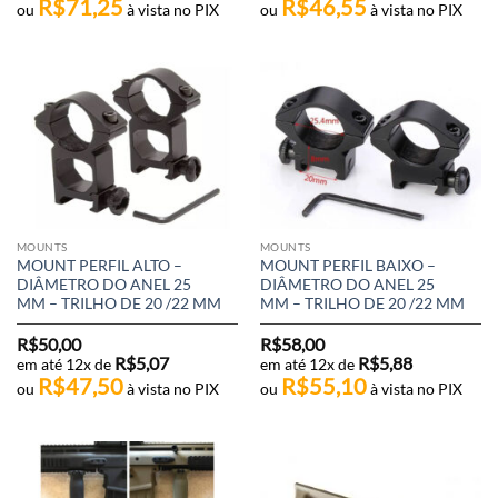
R$
71,25
R$
46,55
ou
à vista no PIX
ou
à vista no PIX
MOUNTS
MOUNTS
MOUNT PERFIL ALTO –
MOUNT PERFIL BAIXO –
DIÂMETRO DO ANEL 25
DIÂMETRO DO ANEL 25
MM – TRILHO DE 20 /22 MM
MM – TRILHO DE 20 /22 MM
R$
50,00
R$
58,00
R$
5,07
R$
5,88
em até 12x de
em até 12x de
R$
47,50
R$
55,10
ou
à vista no PIX
ou
à vista no PIX