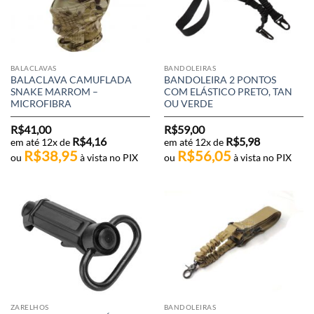
BALACLAVAS
BANDOLEIRAS
BALACLAVA CAMUFLADA
BANDOLEIRA 2 PONTOS
SNAKE MARROM –
COM ELÁSTICO PRETO, TAN
MICROFIBRA
OU VERDE
R$
41,00
R$
59,00
R$
4,16
R$
5,98
em até 12x de
em até 12x de
R$
38,95
R$
56,05
ou
à vista no PIX
ou
à vista no PIX
ZARELHOS
BANDOLEIRAS