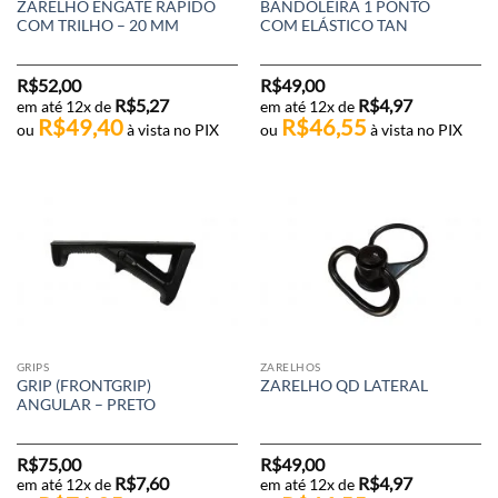
ZARELHO ENGATE RÁPIDO
BANDOLEIRA 1 PONTO
COM TRILHO – 20 MM
COM ELÁSTICO TAN
R$
52,00
R$
49,00
R$
5,27
R$
4,97
em até 12x de
em até 12x de
R$
49,40
R$
46,55
ou
à vista no PIX
ou
à vista no PIX
GRIPS
ZARELHOS
GRIP (FRONTGRIP)
ZARELHO QD LATERAL
ANGULAR – PRETO
R$
75,00
R$
49,00
R$
7,60
R$
4,97
em até 12x de
em até 12x de