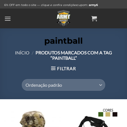
Skip
6% OFF em todo o site —
clique e confira condições
cupom:
army6
to
content
paintball
INÍCIO
/
PRODUTOS MARCADOS COM A TAG
“PAINTBALL”
FILTRAR