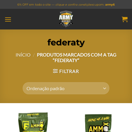
Skip
6% OFF em todo o site —
clique e confira condições
cupom:
army6
to
content
federaty
INÍCIO
/
PRODUTOS MARCADOS COM A TAG
“FEDERATY”
FILTRAR