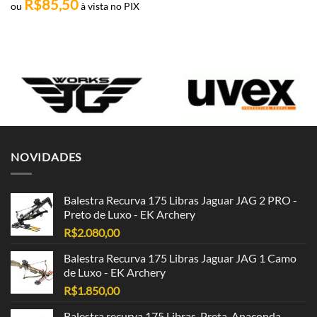
R$
85,50
ou
à vista no PIX
NOVIDADES
Balestra Recurva 175 Libras Jaguar JAG 2 PRO -
Preto de Luxo - EK Archery
R$
2.080,00
Balestra Recurva 175 Libras Jaguar JAG 1 Camo
de Luxo - EK Archery
R$
1.850,00
Balestra recurva 175 Libras, Preta, Anaconda -