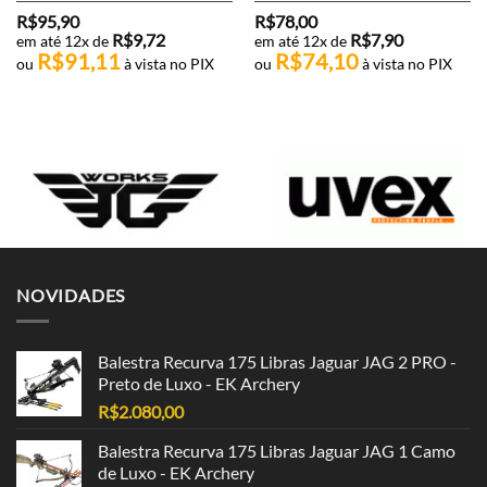
R$
95,90
R$
78,00
R$
9,72
R$
7,90
em até 12x de
em até 12x de
R$
91,11
R$
74,10
ou
à vista no PIX
ou
à vista no PIX
NOVIDADES
Balestra Recurva 175 Libras Jaguar JAG 2 PRO -
Preto de Luxo - EK Archery
R$
2.080,00
Balestra Recurva 175 Libras Jaguar JAG 1 Camo
de Luxo - EK Archery