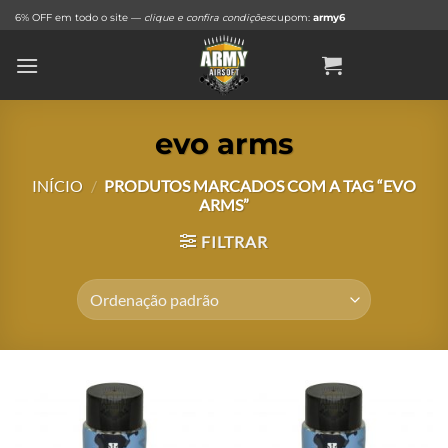
Skip
6% OFF em todo o site —
clique e confira condições
cupom:
army6
to
content
evo arms
INÍCIO
/
PRODUTOS MARCADOS COM A TAG “EVO
ARMS”
FILTRAR