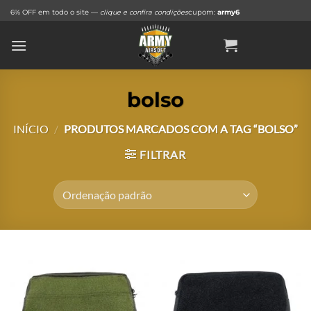
Skip
6% OFF em todo o site —
clique e confira condições
cupom:
army6
to
content
bolso
INÍCIO
/
PRODUTOS MARCADOS COM A TAG “BOLSO”
FILTRAR