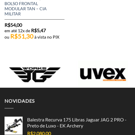
BOLSO FRONTAL
MODULAR TAN – CIA
MILITAR
R$
54,00
R$
5,47
em até 12x de
R$
51,30
ou
à vista no PIX
NOVIDADES
Balestra Recurva 175 Libras Jaguar JAG 2 PRO -
Preto de Luxo - EK Archery
R$
2.080,00