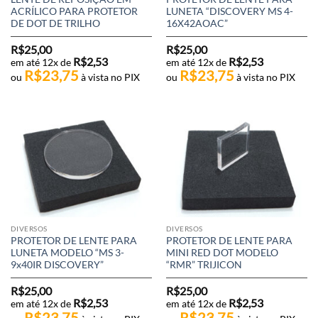
ACRÍLICO PARA PROTETOR
LUNETA “DISCOVERY MS 4-
DE DOT DE TRILHO
16X42AOAC”
R$
25,00
R$
25,00
R$
2,53
R$
2,53
em até 12x de
em até 12x de
R$
23,75
R$
23,75
ou
à vista no PIX
ou
à vista no PIX
DIVERSOS
DIVERSOS
PROTETOR DE LENTE PARA
PROTETOR DE LENTE PARA
LUNETA MODELO “MS 3-
MINI RED DOT MODELO
9x40IR DISCOVERY”
“RMR” TRIJICON
R$
25,00
R$
25,00
R$
2,53
R$
2,53
em até 12x de
em até 12x de
R$
23,75
R$
23,75