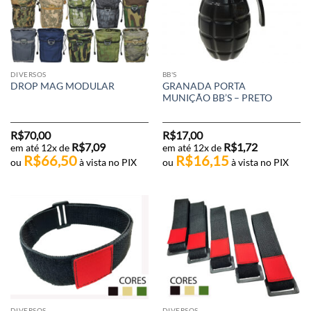
DIVERSOS
BB'S
GRANADA PORTA
DROP MAG MODULAR
MUNIÇÃO BB’S – PRETO
R$
70,00
R$
17,00
R$
7,09
R$
1,72
em até 12x de
em até 12x de
R$
66,50
R$
16,15
ou
à vista no PIX
ou
à vista no PIX
DIVERSOS
DIVERSOS