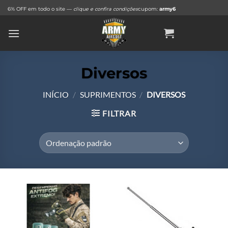
Skip
6% OFF em todo o site —
clique e confira condições
cupom:
army6
to
content
Diversos
INÍCIO
/
SUPRIMENTOS
/
DIVERSOS
FILTRAR