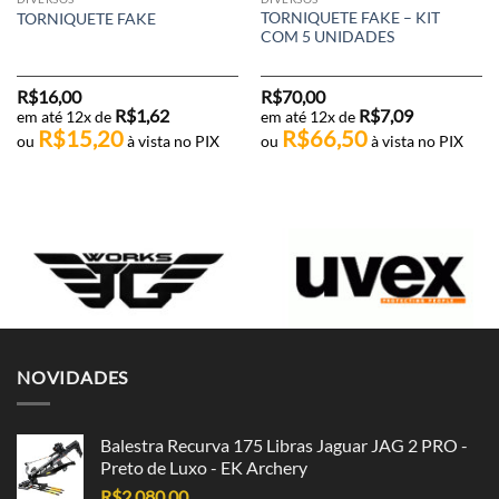
TORNIQUETE FAKE – KIT
TORNIQUETE FAKE
COM 5 UNIDADES
R$
16,00
R$
70,00
R$
1,62
R$
7,09
em até 12x de
em até 12x de
R$
15,20
R$
66,50
ou
à vista no PIX
ou
à vista no PIX
NOVIDADES
Balestra Recurva 175 Libras Jaguar JAG 2 PRO -
Preto de Luxo - EK Archery
R$
2.080,00