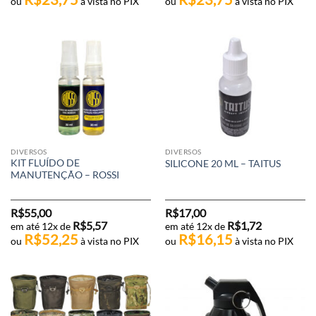
ou
à vista no PIX
ou
à vista no PIX
DIVERSOS
DIVERSOS
KIT FLUÍDO DE
SILICONE 20 ML – TAITUS
MANUTENÇÃO – ROSSI
R$
55,00
R$
17,00
R$
5,57
R$
1,72
em até 12x de
em até 12x de
R$
52,25
R$
16,15
ou
à vista no PIX
ou
à vista no PIX