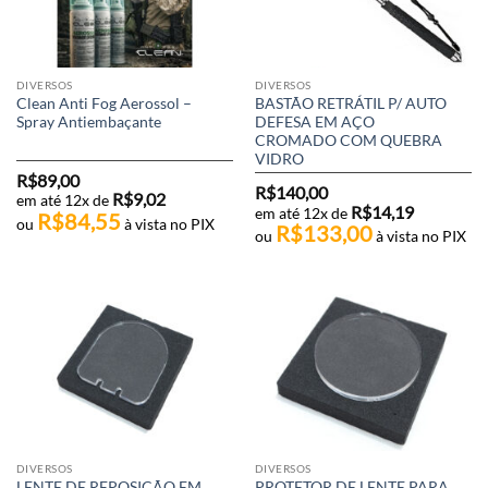
DIVERSOS
DIVERSOS
Clean Anti Fog Aerossol –
BASTÃO RETRÁTIL P/ AUTO
Spray Antiembaçante
DEFESA EM AÇO
CROMADO COM QUEBRA
VIDRO
R$
89,00
R$
140,00
R$
9,02
em até 12x de
R$
14,19
em até 12x de
R$
84,55
ou
à vista no PIX
R$
133,00
ou
à vista no PIX
DIVERSOS
DIVERSOS
LENTE DE REPOSIÇÃO EM
PROTETOR DE LENTE PARA