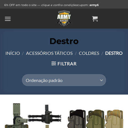
Skip
6% OFF em todo o site —
clique e confira condições
cupom:
army6
to
content
Destro
INÍCIO
/
ACESSÓRIOS TÁTICOS
/
COLDRES
/
DESTRO
FILTRAR