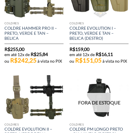
COLDRES
COLDRES
COLDRE HAMMER PRO II –
COLDRE EVOLUTION I –
PRETO, VERDE E TAN –
PRETO, VERDE E TAN –
BELICA
BELICA (DESTRO)
R$
255,00
R$
159,00
R$
25,84
R$
16,11
em até 12x de
em até 12x de
R$
242,25
R$
151,05
ou
à vista no PIX
ou
à vista no PIX
FORA DE ESTOQUE
COLDRES
COLDRES
COLDRE EVOLUTION II –
COLDRE PM LONGO PRETO