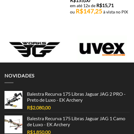
R$
155,00
R$
15,71
em até 12x de
R$
147,25
ou
à vista no PIX
NOVIDADES
Balestra Recurva 175 Libras Jaguar JAG 2 PRO -
Preto de Luxo - EK Archery
R$
2.080,00
Balestra Recurva 175 Libras Jaguar JAG 1 Camo
de Luxo - EK Archery
R$
1.850,00