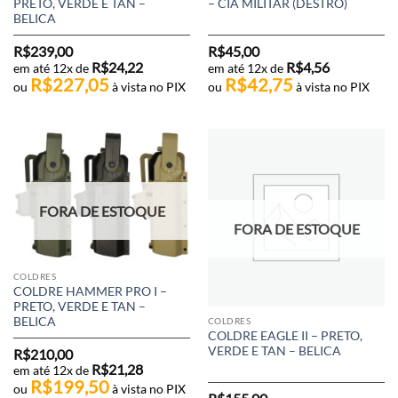
PRETO, VERDE E TAN –
– CIA MILITAR (DESTRO)
BELICA
R$
239,00
R$
45,00
R$
24,22
R$
4,56
em até 12x de
em até 12x de
R$
227,05
R$
42,75
ou
à vista no PIX
ou
à vista no PIX
FORA DE ESTOQUE
FORA DE ESTOQUE
COLDRES
COLDRE HAMMER PRO I –
PRETO, VERDE E TAN –
BELICA
COLDRES
COLDRE EAGLE II – PRETO,
VERDE E TAN – BELICA
R$
210,00
R$
21,28
em até 12x de
R$
199,50
ou
à vista no PIX